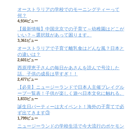
オーストラリアの学校でのモーニングティーって
何？
4,934ビュー
【最新情報】中国北京での子育て～幼稚園はどこが
いい？～選択肢があって困ります。
3,361ビュー
オーストラリアで子育て離乳食はどんな風？日本と
の違いは？
2,601ビュー
西原理恵子さんの毎日かあさんを読んで号泣した
話。子供の成長は早すぎ！！
2,477ビュー
【必見】ニュージーランドで日本人主催プレイグル
ープ一覧表！子供が楽しく遊べ日本文化に触れる。
1,833ビュー
誕生日パーティーは大イベント！海外の子育てで必
ず出てきます③
1,799ビュー
ニュージーランドの学校生活で今大流行のポケモン