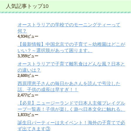
人気記事トップ10
オーストラリアの学校でのモーニングティーって
何？
4,934ビュー
【最新情報】中国北京での子育て～幼稚園はどこが
いい？～選択肢があって困ります。
3,359ビュー
オーストラリアで子育て離乳食はどんな風？日本と
の違いは？
2,600ビュー
西原理恵子さんの毎日かあさんを読んで号泣した
話。子供の成長は早すぎ！！
2,477ビュー
【必見】ニュージーランドで日本人主催プレイグル
ープ一覧表！子供が楽しく遊べ日本文化に触れる。
1,833ビュー
誕生日パーティーは大イベント！海外の子育てで必
ず出てきます③