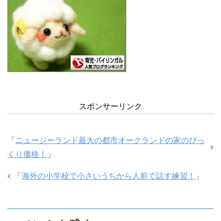
スポンサーリンク
「
ニュージーランド最大の都市オークランドの家のびっ
くり価格！
」
「
海外の小学校で小さいうちから人前で話す練習！
」