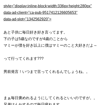
style="display:inline-block;width:336px;height:280px"
data-ad-client="ca-pub-9517412126605653"
data-ad-slot="1342562920">
あと子供に毎日好き好き言ってます。
下の子は5歳なのですが4歳のことから
マミーが僕を好き以上に僕はマミーのこと大好きだよ～
って行ってくれます???
男前発言！いつまで言ってくれるんでしょうね。。
まぁ毎日褒めれるようにしてくれるといいのですが。。
兄弟けんかするので毎日疲れます。。