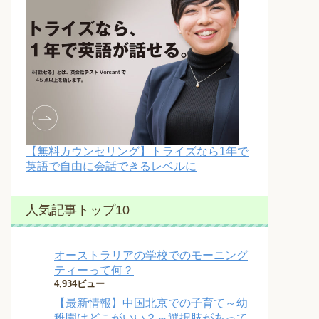
【無料カウンセリング】トライズなら1年で
英語で自由に会話できるレベルに
人気記事トップ10
オーストラリアの学校でのモーニング
ティーって何？
4,934ビュー
【最新情報】中国北京での子育て～幼
稚園はどこがいい？～選択肢があって