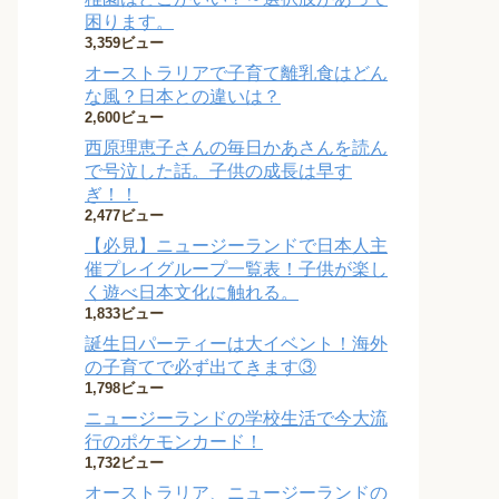
困ります。
3,359ビュー
オーストラリアで子育て離乳食はどん
な風？日本との違いは？
2,600ビュー
西原理恵子さんの毎日かあさんを読ん
で号泣した話。子供の成長は早す
ぎ！！
2,477ビュー
【必見】ニュージーランドで日本人主
催プレイグループ一覧表！子供が楽し
く遊べ日本文化に触れる。
1,833ビュー
誕生日パーティーは大イベント！海外
の子育てで必ず出てきます③
1,798ビュー
ニュージーランドの学校生活で今大流
行のポケモンカード！
1,732ビュー
オーストラリア、ニュージーランドの