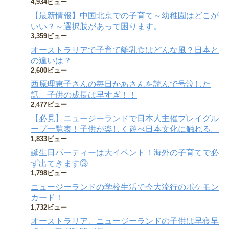
4,934ビュー
【最新情報】中国北京での子育て～幼稚園はどこが
いい？～選択肢があって困ります。
3,359ビュー
オーストラリアで子育て離乳食はどんな風？日本と
の違いは？
2,600ビュー
西原理恵子さんの毎日かあさんを読んで号泣した
話。子供の成長は早すぎ！！
2,477ビュー
【必見】ニュージーランドで日本人主催プレイグル
ープ一覧表！子供が楽しく遊べ日本文化に触れる。
1,833ビュー
誕生日パーティーは大イベント！海外の子育てで必
ず出てきます③
1,798ビュー
ニュージーランドの学校生活で今大流行のポケモン
カード！
1,732ビュー
オーストラリア、ニュージーランドの子供は早寝早