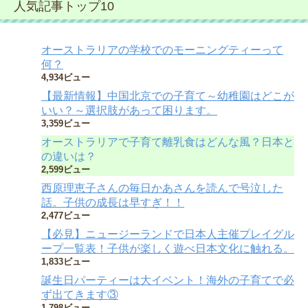
人気記事トップ10
オーストラリアの学校でのモーニングティーって
何？
4,934ビュー
【最新情報】中国北京での子育て～幼稚園はどこが
いい？～選択肢があって困ります。
3,359ビュー
オーストラリアで子育て離乳食はどんな風？日本と
の違いは？
2,599ビュー
西原理恵子さんの毎日かあさんを読んで号泣した
話。子供の成長は早すぎ！！
2,477ビュー
【必見】ニュージーランドで日本人主催プレイグル
ープ一覧表！子供が楽しく遊べ日本文化に触れる。
1,833ビュー
誕生日パーティーは大イベント！海外の子育てで必
ず出てきます③
1,798ビュー