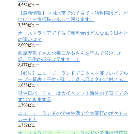
4,934ビュー
【最新情報】中国北京での子育て～幼稚園はどこが
いい？～選択肢があって困ります。
3,359ビュー
オーストラリアで子育て離乳食はどんな風？日本と
の違いは？
2,600ビュー
西原理恵子さんの毎日かあさんを読んで号泣した
話。子供の成長は早すぎ！！
2,477ビュー
【必見】ニュージーランドで日本人主催プレイグル
ープ一覧表！子供が楽しく遊べ日本文化に触れる。
1,833ビュー
誕生日パーティーは大イベント！海外の子育てで必
ず出てきます③
1,798ビュー
ニュージーランドの学校生活で今大流行のポケモン
カード！
1,732ビュー
オーストラリア、ニュージーランドの子供は早寝早