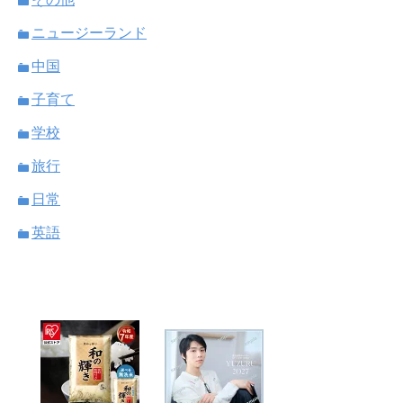
ニュージーランド
中国
子育て
学校
旅行
日常
英語