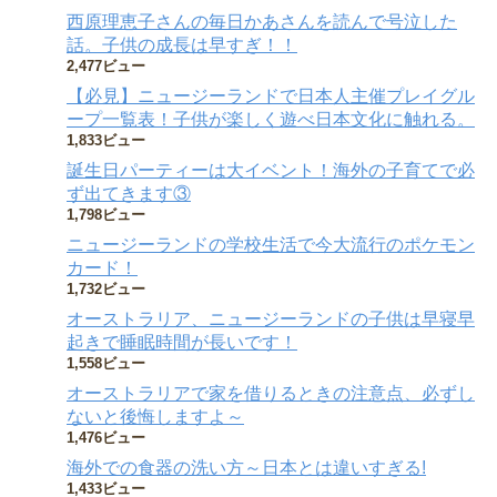
西原理恵子さんの毎日かあさんを読んで号泣した
話。子供の成長は早すぎ！！
2,477ビュー
【必見】ニュージーランドで日本人主催プレイグル
ープ一覧表！子供が楽しく遊べ日本文化に触れる。
1,833ビュー
誕生日パーティーは大イベント！海外の子育てで必
ず出てきます③
1,798ビュー
ニュージーランドの学校生活で今大流行のポケモン
カード！
1,732ビュー
オーストラリア、ニュージーランドの子供は早寝早
起きで睡眠時間が長いです！
1,558ビュー
オーストラリアで家を借りるときの注意点、必ずし
ないと後悔しますよ～
1,476ビュー
海外での食器の洗い方～日本とは違いすぎる!
1,433ビュー