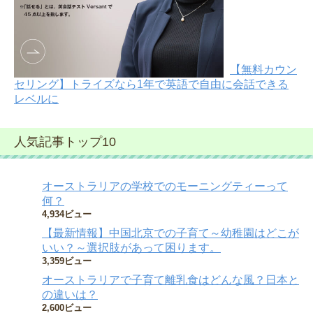
【無料カウン
セリング】トライズなら1年で英語で自由に会話できる
レベルに
人気記事トップ10
オーストラリアの学校でのモーニングティーって
何？
4,934ビュー
【最新情報】中国北京での子育て～幼稚園はどこが
いい？～選択肢があって困ります。
3,359ビュー
オーストラリアで子育て離乳食はどんな風？日本と
の違いは？
2,600ビュー