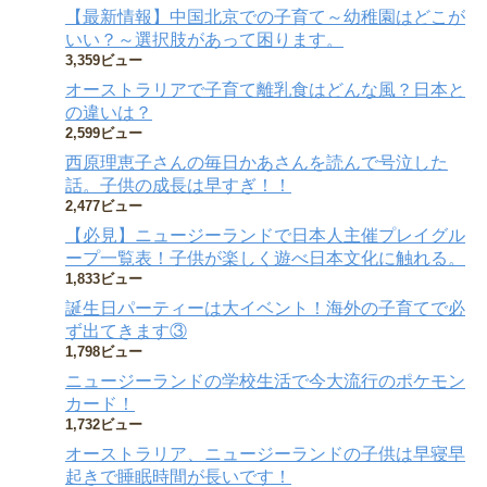
【最新情報】中国北京での子育て～幼稚園はどこが
いい？～選択肢があって困ります。
3,359ビュー
オーストラリアで子育て離乳食はどんな風？日本と
の違いは？
2,599ビュー
西原理恵子さんの毎日かあさんを読んで号泣した
話。子供の成長は早すぎ！！
2,477ビュー
【必見】ニュージーランドで日本人主催プレイグル
ープ一覧表！子供が楽しく遊べ日本文化に触れる。
1,833ビュー
誕生日パーティーは大イベント！海外の子育てで必
ず出てきます③
1,798ビュー
ニュージーランドの学校生活で今大流行のポケモン
カード！
1,732ビュー
オーストラリア、ニュージーランドの子供は早寝早
起きで睡眠時間が長いです！