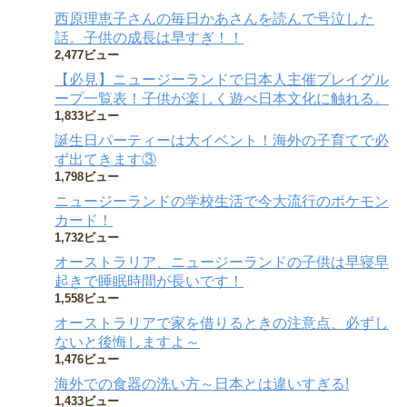
西原理恵子さんの毎日かあさんを読んで号泣した
話。子供の成長は早すぎ！！
2,477ビュー
【必見】ニュージーランドで日本人主催プレイグル
ープ一覧表！子供が楽しく遊べ日本文化に触れる。
1,833ビュー
誕生日パーティーは大イベント！海外の子育てで必
ず出てきます③
1,798ビュー
ニュージーランドの学校生活で今大流行のポケモン
カード！
1,732ビュー
オーストラリア、ニュージーランドの子供は早寝早
起きで睡眠時間が長いです！
1,558ビュー
オーストラリアで家を借りるときの注意点、必ずし
ないと後悔しますよ～
1,476ビュー
海外での食器の洗い方～日本とは違いすぎる!
1,433ビュー