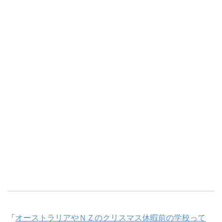
「
オーストラリアやＮＺのクリスマス休暇前の学校って