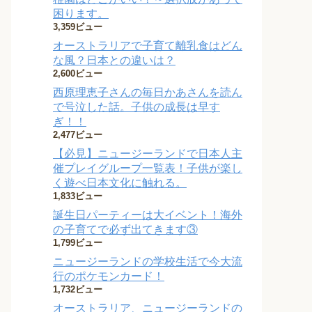
困ります。
3,359ビュー
オーストラリアで子育て離乳食はどん
な風？日本との違いは？
2,600ビュー
西原理恵子さんの毎日かあさんを読ん
で号泣した話。子供の成長は早す
ぎ！！
2,477ビュー
【必見】ニュージーランドで日本人主
催プレイグループ一覧表！子供が楽し
く遊べ日本文化に触れる。
1,833ビュー
誕生日パーティーは大イベント！海外
の子育てで必ず出てきます③
1,799ビュー
ニュージーランドの学校生活で今大流
行のポケモンカード！
1,732ビュー
オーストラリア、ニュージーランドの