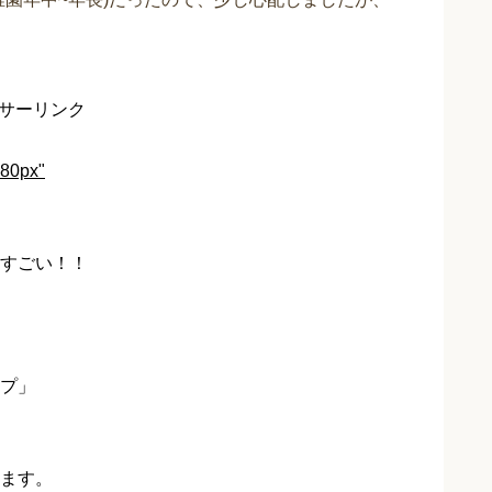
サーリンク
280px"
すごい！！
プ」
ます。