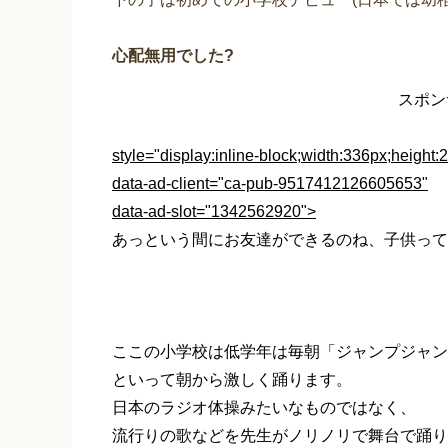
心配無用でした?
スポン
style="display:inline-block;width:336px;height:
data-ad-client="ca-pub-9517412126605653"
data-ad-slot="1342562920">
あっという間にお友達ができるのね、子供って
ここの小学校は低学年は毎朝「ジャンプジャン
といって朝から激しく踊ります。
日本のラジオ体操みたいなものではなく、
流行りの歌などを先生がノリノリで舞台で踊り