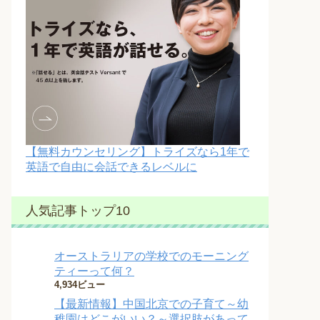
【無料カウンセリング】トライズなら1年で
英語で自由に会話できるレベルに
人気記事トップ10
オーストラリアの学校でのモーニング
ティーって何？
4,934ビュー
【最新情報】中国北京での子育て～幼
稚園はどこがいい？～選択肢があって