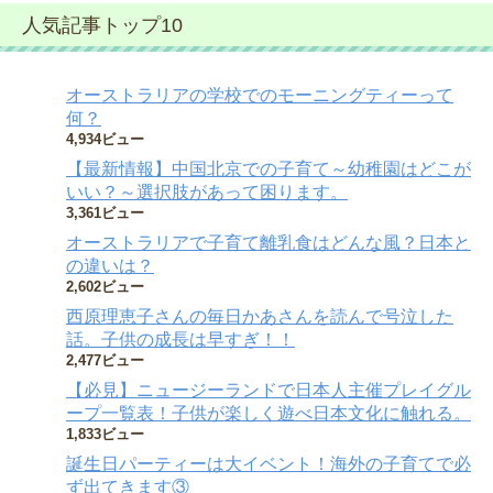
人気記事トップ10
オーストラリアの学校でのモーニングティーって
何？
4,934ビュー
【最新情報】中国北京での子育て～幼稚園はどこが
いい？～選択肢があって困ります。
3,361ビュー
オーストラリアで子育て離乳食はどんな風？日本と
の違いは？
2,602ビュー
西原理恵子さんの毎日かあさんを読んで号泣した
話。子供の成長は早すぎ！！
2,477ビュー
【必見】ニュージーランドで日本人主催プレイグル
ープ一覧表！子供が楽しく遊べ日本文化に触れる。
1,833ビュー
誕生日パーティーは大イベント！海外の子育てで必
ず出てきます③