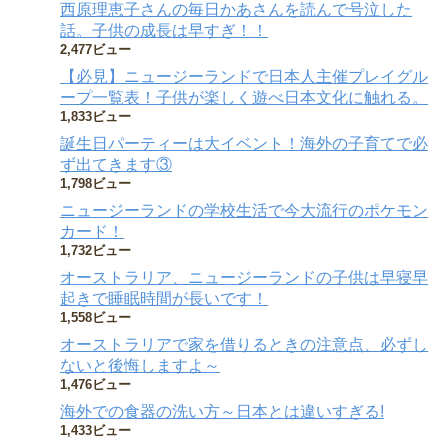
西原理恵子さんの毎日かあさんを読んで号泣した
話。子供の成長は早すぎ！！
2,477ビュー
【必見】ニュージーランドで日本人主催プレイグル
ープ一覧表！子供が楽しく遊べ日本文化に触れる。
1,833ビュー
誕生日パーティーは大イベント！海外の子育てで必
ず出てきます③
1,798ビュー
ニュージーランドの学校生活で今大流行のポケモン
カード！
1,732ビュー
オーストラリア、ニュージーランドの子供は早寝早
起きで睡眠時間が長いです！
1,558ビュー
オーストラリアで家を借りるときの注意点、必ずし
ないと後悔しますよ～
1,476ビュー
海外での食器の洗い方～日本とは違いすぎる!
1,433ビュー