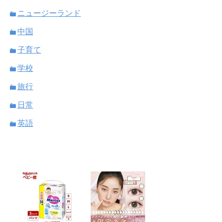
ニュージーランド
中国
子育て
学校
旅行
日常
英語