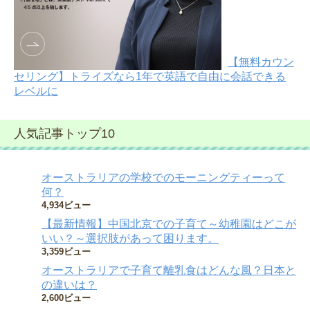
【無料カウン
セリング】トライズなら1年で英語で自由に会話できる
レベルに
人気記事トップ10
オーストラリアの学校でのモーニングティーって
何？
4,934ビュー
【最新情報】中国北京での子育て～幼稚園はどこが
いい？～選択肢があって困ります。
3,359ビュー
オーストラリアで子育て離乳食はどんな風？日本と
の違いは？
2,600ビュー